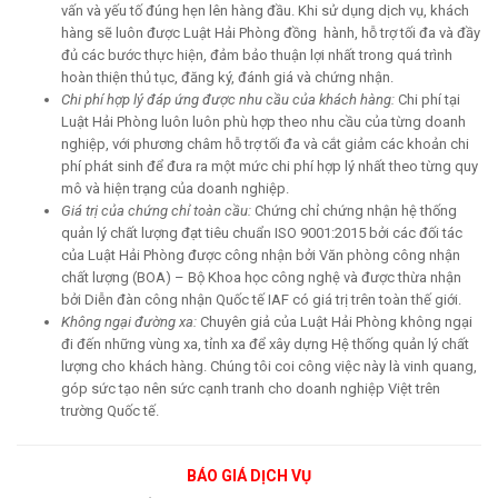
vấn và yếu tố đúng hẹn lên hàng đầu. Khi sử dụng dịch vụ, khách
hàng sẽ luôn được Luật Hải Phòng đồng hành, hỗ trợ tối đa và đầy
đủ các bước thực hiện, đảm bảo thuận lợi nhất trong quá trình
hoàn thiện thủ tục, đăng ký, đánh giá và chứng nhận.
Chi phí hợp lý đáp ứng được nhu cầu của khách hàng:
Chi phí tại
Luật Hải Phòng luôn luôn phù hợp theo nhu cầu của từng doanh
nghiệp, với phương châm hỗ trợ tối đa và cắt giảm các khoản chi
phí phát sinh để đưa ra một mức chi phí hợp lý nhất theo từng quy
mô và hiện trạng của doanh nghiệp.
Giá trị của chứng chỉ toàn cầu:
Chứng chỉ chứng nhận hệ thống
quản lý chất lượng đạt tiêu chuẩn ISO 9001:2015 bởi các đối tác
của Luật Hải Phòng được công nhận bởi Văn phòng công nhận
chất lượng (BOA) – Bộ Khoa học công nghệ và được thừa nhận
bởi Diễn đàn công nhận Quốc tế IAF có giá trị trên toàn thế giới.
Không ngại đường xa:
Chuyên giả của Luật Hải Phòng không ngại
đi đến những vùng xa, tỉnh xa để xây dựng Hệ thống quản lý chất
lượng cho khách hàng. Chúng tôi coi công việc này là vinh quang,
góp sức tạo nên sức cạnh tranh cho doanh nghiệp Việt trên
trường Quốc tế.
BÁO GIÁ DỊCH VỤ