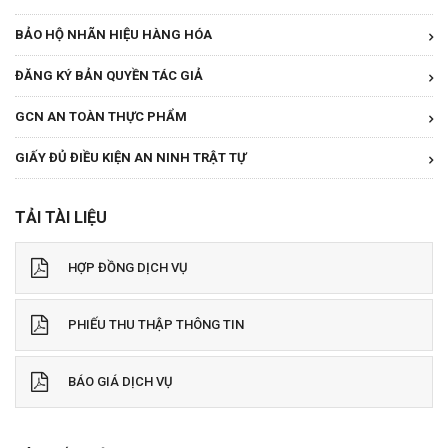
BẢO HỘ NHÃN HIỆU HÀNG HÓA
ĐĂNG KÝ BẢN QUYỀN TÁC GIẢ
GCN AN TOÀN THỰC PHẨM
GIẤY ĐỦ ĐIỀU KIỆN AN NINH TRẬT TỰ
TẢI TÀI LIỆU
HỢP ĐỒNG DỊCH VỤ
PHIẾU THU THẬP THÔNG TIN
BÁO GIÁ DỊCH VỤ