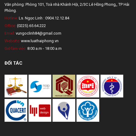
Văn phòng: Phòng 101, Toà nhà Khánh Hội, 2/3C Lê Hồng Phong,, TP Hải
Phòng.
Hotline:
Ls. Ngọc Linh : 0904.12.12.84
Office:
(0225).65.64.222
Email:
vungoclinh84@gmail.com
Website:
www.luathaiphong.vn
Giờ làm việc:
8:00 a.m - 18:00 a.m
ĐỐI TÁC