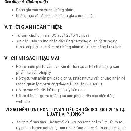
Giai đoạn 4: Chứng nhận
Đánh giá của cơ quan chứng nhận
Khắc phục và cải tiến sau đánh giá chứng nhận
V. THỜI GIAN HOÀN THIỆN:
Tư vấn chứng nhận ISO 9001:2015: 30 ngày
Xin cấp Giấy chứng nhận đáp ứng hệ thống quản lý: 30 ngày:
Được cấp bởi các tổ chức Chứng nhận do khách hàng lựa chọn.
VI. CHÍNH SÁCH HẬU MÃI
Hỗ trợ miễn phí tư vấn các vấn đề liên quan tới chất lượng sản
phẩm, tư vấn pháp lý
Hỗ trợ tư vấn miễn phí các dịch vụ khác như tư vấn chứng nhận hệ
thống quản lý môi trường theo tiêu chuẩn ISO 14001
Hỗ trợ các vấn đề thủ tục pháp lý liên quan
Hỗ trợ đăng logo và quảng bá sản phẩm trên các diễn đàn,
website…
VÌ SAO NÊN LỰA CHỌN TƯ VẤN TIÊU CHUẨN ISO 9001:2015 TẠI
LUẬT HẢI PHÒNG ?
Thủ tục thuận tiện – hỗ trợ tối đa:
Với phương châm “Chuẩn mực –
Uy tín – Chuyên nghiệp”, Luật Hải Phòng đặt chất lượng dịch vụ tư