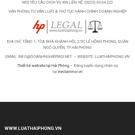
MỌI YÊU CẦU DỊCH VỤ XIN LIÊN HỆ: (0225) 65.64.222
VĂN PHÒNG TƯ VẤN LUẬT & THỦ TỤC HÀNH CHÍNH DOANH NGHIỆP
ĐỊA CHỈ: TẦNG 1, TÒA NHÀ KHÁNH HỘI, 2/3C LÊ HỒNG PHONG, QUẬN
NGÔ QUYỀN, TP HẢI PHÒNG
EMAIL: INFO@DOANHNGHIEPMOI.NET – WEBSITE: LUATHAIPHONG.VN
Thiết kế website tại Hải Phòng
– Đăng tuyển dụng nhân sự
tại
vieclammoi.vn
WWW.LUATHAIPHONG.VN