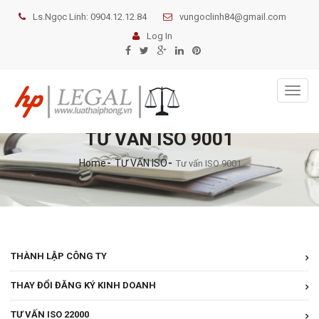
Ls.Ngọc Linh: 0904.12.12.84
vungoclinh84@gmail.com
Log In
Toggl
naviga
TƯ VẤN ISO 9001
Home
TƯ VẤN ISO
Tư vấn ISO 9001
THÀNH LẬP CÔNG TY
THAY ĐỔI ĐĂNG KÝ KINH DOANH
TƯ VẤN ISO 22000