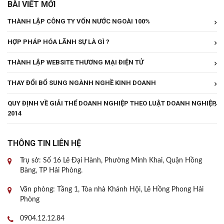
BÀI VIẾT MỚI
THÀNH LẬP CÔNG TY VỐN NƯỚC NGOÀI 100%
HỢP PHÁP HÓA LÃNH SỰ LÀ GÌ ?
THÀNH LẬP WEBSITE THƯƠNG MẠI ĐIỆN TỬ
THAY ĐỔI BỔ SUNG NGÀNH NGHỀ KINH DOANH
QUY ĐỊNH VỀ GIẢI THỂ DOANH NGHIỆP THEO LUẬT DOANH NGHIỆP
2014
THÔNG TIN LIÊN HỆ
Trụ sở: Số 16 Lê Đại Hành, Phường Minh Khai, Quận Hồng
Bàng, TP Hải Phòng.
Văn phòng: Tầng 1, Tòa nhà Khánh Hội, Lê Hồng Phong Hải
Phòng
0904.12.12.84