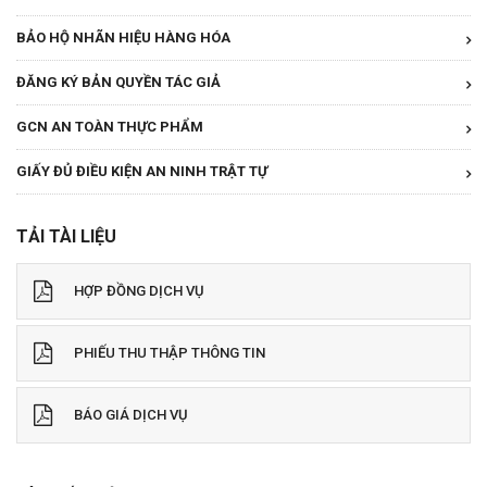
BẢO HỘ NHÃN HIỆU HÀNG HÓA
ĐĂNG KÝ BẢN QUYỀN TÁC GIẢ
GCN AN TOÀN THỰC PHẨM
GIẤY ĐỦ ĐIỀU KIỆN AN NINH TRẬT TỰ
TẢI TÀI LIỆU
HỢP ĐỒNG DỊCH VỤ
PHIẾU THU THẬP THÔNG TIN
BÁO GIÁ DỊCH VỤ