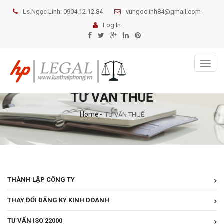
Ls.Ngọc Linh: 0904.12.12.84
vungoclinh84@gmail.com
Log In
Toggl
naviga
TƯ VẤN THUẾ
Home
TƯ VẤN THUẾ
THÀNH LẬP CÔNG TY
THAY ĐỔI ĐĂNG KÝ KINH DOANH
TƯ VẤN ISO 22000