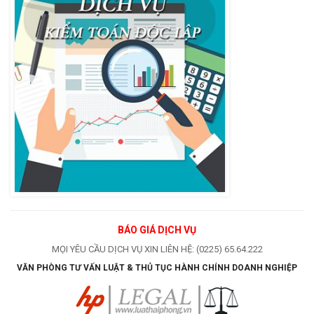
BÁO GIÁ DỊCH VỤ
MỌI YÊU CẦU DỊCH VỤ XIN LIÊN HỆ: (0225) 65.64.222
VĂN PHÒNG TƯ VẤN LUẬT & THỦ TỤC HÀNH CHÍNH DOANH NGHIỆP