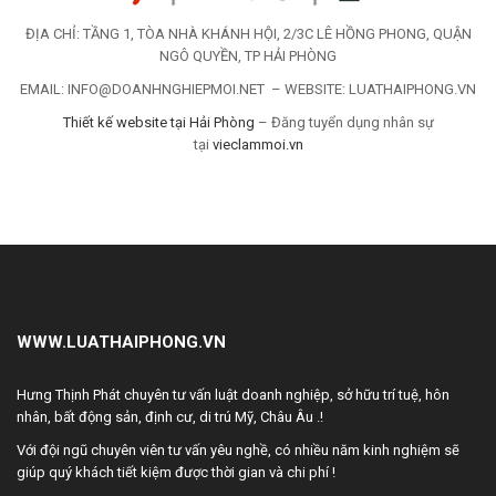
ĐỊA CHỈ: TẦNG 1, TÒA NHÀ KHÁNH HỘI, 2/3C LÊ HỒNG PHONG, QUẬN
NGÔ QUYỀN, TP HẢI PHÒNG
EMAIL: INFO@DOANHNGHIEPMOI.NET – WEBSITE: LUATHAIPHONG.VN
Thiết kế website tại Hải Phòng
– Đăng tuyển dụng nhân sự
tại
vieclammoi.vn
WWW.LUATHAIPHONG.VN
Hưng Thịnh Phát chuyên tư vấn luật doanh nghiệp, sở hữu trí tuệ, hôn
nhân, bất động sản, định cư, di trú Mỹ, Châu Âu .!
Với đội ngũ chuyên viên tư vấn yêu nghề, có nhiều năm kinh nghiệm sẽ
giúp quý khách tiết kiệm được thời gian và chi phí !