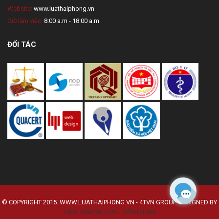
Website:
www.luathaiphong.vn
Giờ làm việc:
8:00 a.m - 18:00 a.m
ĐỐI TÁC
© COPYRIGHT 2015. WWW.LUATHAIPHONG.VN - 4TVN GROUP. DESIGNED BY
HAIPHONGWEB.VN
HƯỚNG DẪN