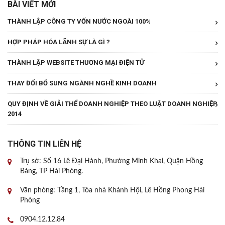
BÀI VIẾT MỚI
THÀNH LẬP CÔNG TY VỐN NƯỚC NGOÀI 100%
HỢP PHÁP HÓA LÃNH SỰ LÀ GÌ ?
THÀNH LẬP WEBSITE THƯƠNG MẠI ĐIỆN TỬ
THAY ĐỔI BỔ SUNG NGÀNH NGHỀ KINH DOANH
QUY ĐỊNH VỀ GIẢI THỂ DOANH NGHIỆP THEO LUẬT DOANH NGHIỆP
2014
THÔNG TIN LIÊN HỆ
Trụ sở: Số 16 Lê Đại Hành, Phường Minh Khai, Quận Hồng
Bàng, TP Hải Phòng.
Văn phòng: Tầng 1, Tòa nhà Khánh Hội, Lê Hồng Phong Hải
Phòng
0904.12.12.84