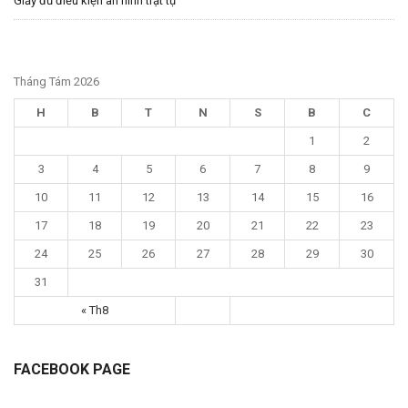
Giấy đủ điều kiện an ninh trật tự
Tháng Tám 2026
H
B
T
N
S
B
C
1
2
3
4
5
6
7
8
9
10
11
12
13
14
15
16
17
18
19
20
21
22
23
24
25
26
27
28
29
30
31
« Th8
FACEBOOK PAGE