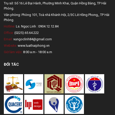
Trụ sở: Số 16 Lê Đại Hành, Phường Minh Khai, Quận Hồng Bàng, TP Hải
Phòng.
Văn phòng: Phòng 101, Toà nhà Khánh Hội, 2/3C Lê Hồng Phong,, TP Hải
Phòng.
Hotline:
Ls. Ngọc Linh : 0904.12.12.84
Office:
(0225).65.64.222
Email:
vungoclinh84@gmail.com
Website:
www.luathaiphong.vn
Giờ làm việc:
8:00 a.m - 18:00 a.m
ĐỐI TÁC